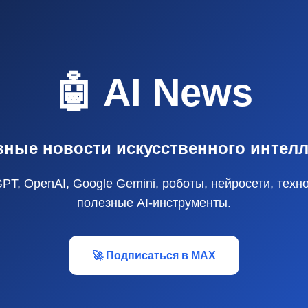
🤖 AI News
вные новости искусственного интелл
GPT, OpenAI, Google Gemini, роботы, нейросети, техн
полезные AI‑инструменты.
🚀 Подписаться в MAX