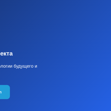
екта
ологии будущего и
m