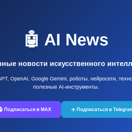
🤖 AI News
вные новости искусственного интелл
GPT, OpenAI, Google Gemini, роботы, нейросети, техн
полезные AI‑инструменты.
🤖 Подписаться в MAX
✈️ Подписаться в Telegra