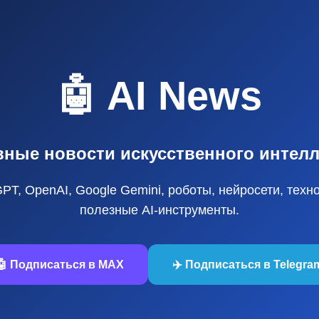
🤖 AI News
вные новости искусственного интелл
GPT, OpenAI, Google Gemini, роботы, нейросети, техн
полезные AI‑инструменты.
🤖 Подписаться в MAX
✈️ Подписаться в Telegra