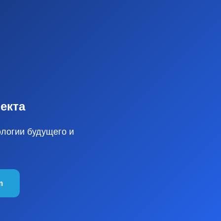
екта
ологии будущего и
m