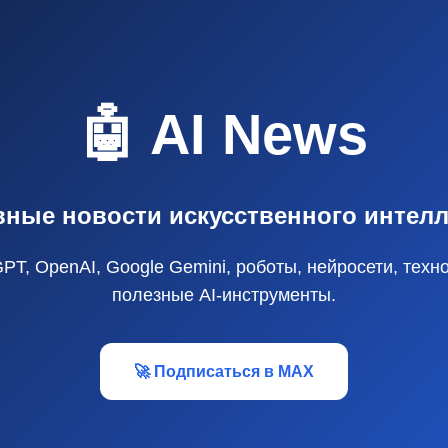
🤖 AI News
вные новости искусственного интелл
GPT, OpenAI, Google Gemini, роботы, нейросети, техн
полезные AI‑инструменты.
🚀 Подписаться в MAX